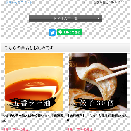
お店からのコメント
2021/11/05
お客様の声一覧
こちらの商品もお勧めです
今までのラー油とは全く違います！自家製
【送料無料】 もっちり生地の野菜たっぷ
五...
り...
価格:1,200円(税込)
価格:3,200円(税込)