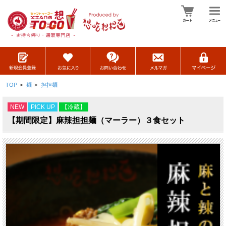
TOP
>
麺
>
担担麺
NEW
PICK UP
【冷蔵】
【期間限定】麻辣担担麺（マーラー）３食セット