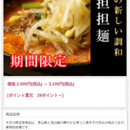
価格:
2,900円
(税込)
～
3,100円
(税込)
[ポイント還元 29ポイント～]
商品説明
今月の限定新商品は、青山椒と花山椒の爽やかな香りと唐辛子の辛みが病みつきの
麻辣担担麺です。