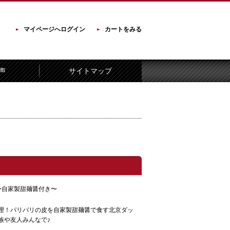
マイページへログイン
カートをみる
声
サイトマップ
〜自家製甜麺醤付き〜
理！パリパリの皮を自家製甜麺醤で食す北京ダッ
族や友人みんなで♪