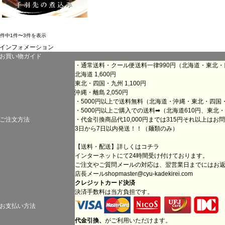
3件中1件〜3件を表示
インフォメーション
お買い物ガイド
・通常送料・クール便送料一律990円（北海道・東北
北海道 1,600円
東北・四国・九州 1,100円
沖縄・離島 2,050円
・5000円以上で送料無料（北海道・沖縄・東北・四国
・5000円以上ご購入での送料➡（北海道610円、東北・
ご注文方法
・代金引換商品代10,000円までは315円それ以上は
3日から7日以内発送！！（麺類のみ）
【送料・配送】詳しくは
コチラ
インターネットにて24時間受け付けております。
ご注文やご質問メールの対応は、翌営業日までにはお
店長メール
shopmaster@cyu-kadekirei.com
クレジットカード決済
決済手数料は当方負担です。
お支払い方法
代金引換、
がご利用いただけます。