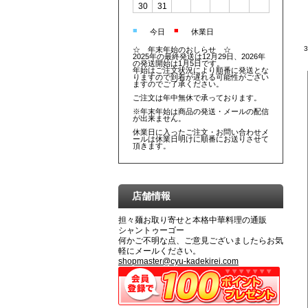
30
31
■
■
今日
休業日
☆ 年末年始のおしらせ ☆
2025年の最終発送は12月29日、2026年
の発送開始は1月5日です。
年始はご注文状況により順番に発送とな
りますので到着が遅れる可能性がござい
ますのでご了承ください。
ご注文は年中無休で承っております。
※年末年始は商品の発送・メールの配信
が出来ません。
休業日に入ったご注文・お問い合わせメ
ールは休業日明けに順番にお送りさせて
頂きます。
店舗情報
担々麺お取り寄せと本格中華料理の通販
シャントゥーゴー
何かご不明な点、ご意見ございましたらお気
軽にメールください。
shopmaster@cyu-kadekirei.com