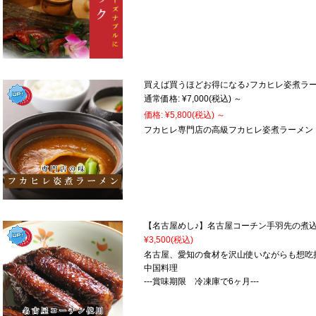
買えば買うほどお得になる♪フカヒレ姿煮ラ
通常価格:
¥7,000
(税込)
～
価格:
¥5,800
(税込)
～
フカヒレ専門店の高級フカヒレ姿煮ラーメン
【名古屋めし♪】名古屋コーチン手羽先の煮込
¥3,500
(税込)
名古屋、愛知の食材を沢山使いながらも想吃
中国料理
---賞味期限 冷凍庫で6ヶ月---