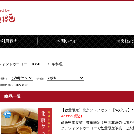
ご利用案内
お問い合せ
お客様の
シャントゥーゴー HOME
中華料理
表示切替：
並び順：
3件中1件〜3件を表示
商品一覧
【数量限定】北京ダックセット【6枚入り】
¥3,888
(税込)
高級中華食材、数量限定！中国北京の代表料
ク。シャントゥーゴーで数量限定販売！ご家