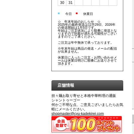
30
31
■
■
今日
休業日
☆ 年末年始のおしらせ ☆
2025年の最終発送は12月29日、2026年
の発送開始は1月5日です。
年始はご注文状況により順番に発送とな
りますので到着が遅れる可能性がござい
ますのでご了承ください。
ご注文は年中無休で承っております。
※年末年始は商品の発送・メールの配信
が出来ません。
休業日に入ったご注文・お問い合わせメ
ールは休業日明けに順番にお送りさせて
頂きます。
店舗情報
担々麺お取り寄せと本格中華料理の通販
シャントゥーゴー
何かご不明な点、ご意見ございましたらお気
軽にメールください。
shopmaster@cyu-kadekirei.com