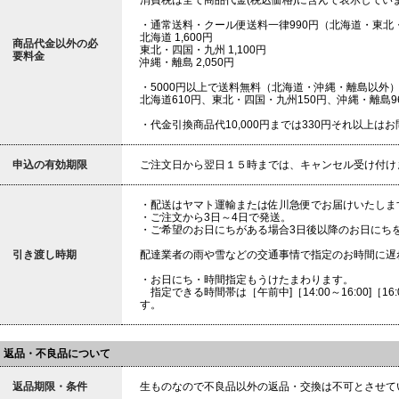
消費税は全て商品代金(税込価格)に含んで表示してい
・通常送料・クール便送料一律990円（北海道・東北
北海道 1,600円
商品代金以外の必
東北・四国・九州 1,100円
要料金
沖縄・離島 2,050円
・5000円以上で送料無料（北海道・沖縄・離島以外
北海道610円、東北・四国・九州150円、沖縄・離島9
・代金引換商品代10,000円までは330円それ以上は
申込の有効期限
ご注文日から翌日１５時までは、キャンセル受け付け
・配送はヤマト運輸または佐川急便でお届けいたしま
・ご注文から3日～4日で発送。
・ご希望のお日にちがある場合3日後以降のお日にち
引き渡し時期
配達業者の雨や雪などの交通事情で指定のお時間に遅
・お日にち・時間指定もうけたまわります。
指定できる時間帯は［午前中]［14:00～16:00]［16:00～18
す。
返品・不良品について
返品期限・条件
生ものなので不良品以外の返品・交換は不可とさせて