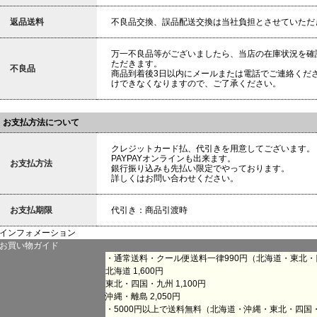
返品送料
不良品交換、誤品配送交換は当社負担とさせていただ
万一不良品等がございましたら、当店の在庫状況を確
ただきます。
不良品
商品到着後3日以内にメールまたは電話でご連絡くだ
けできなくなりますので、ご了承ください。
お支払方法について
クレジットカード払、代引きを用意してございます。
PAYPAYオンラインも出来ます。
お支払方法
銀行振り込みも先払い限定でやっております。
詳しくはお問い合わせください。
お支払期限
代引き：商品引渡時
インフォメーション
お買い物ガイド
・通常送料・クール便送料一律990円（北海道・東北
北海道 1,600円
東北・四国・九州 1,100円
沖縄・離島 2,050円
・5000円以上で送料無料（北海道・沖縄・東北・四国