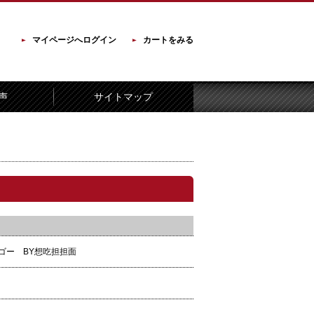
マイページへログイン
カートをみる
声
サイトマップ
ゴー BY想吃担担面