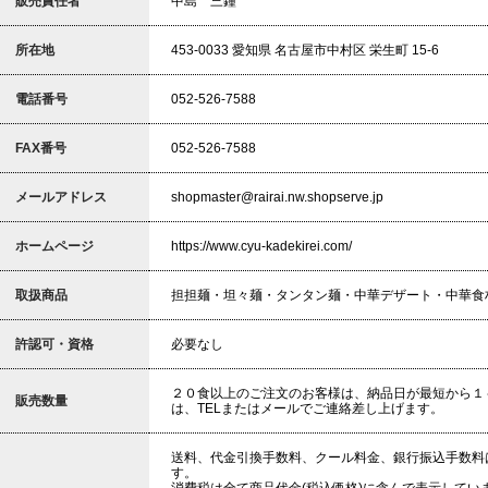
販売責任者
中島 三鐘
所在地
453-0033 愛知県 名古屋市中村区 栄生町 15-6
電話番号
052-526-7588
FAX番号
052-526-7588
メールアドレス
shopmaster@rairai.nw.shopserve.jp
ホームページ
https://www.cyu-kadekirei.com/
取扱商品
担担麺・坦々麺・タンタン麺・中華デザート・中華食
許認可・資格
必要なし
２０食以上のご注文のお客様は、納品日が最短から１
販売数量
は、TELまたはメールでご連絡差し上げます。
送料、代金引換手数料、クール料金、銀行振込手数料
す。