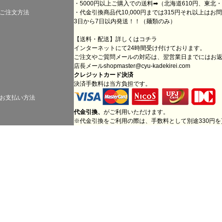
・5000円以上ご購入での送料➡（北海道610円、東北・
ご注文方法
・代金引換商品代10,000円までは315円それ以上は
3日から7日以内発送！！（麺類のみ）
【送料・配送】詳しくは
コチラ
インターネットにて24時間受け付けております。
ご注文やご質問メールの対応は、翌営業日までにはお
店長メール
shopmaster@cyu-kadekirei.com
クレジットカード決済
決済手数料は当方負担です。
お支払い方法
代金引換、
がご利用いただけます。
※代金引換をご利用の際は、手数料として別途330円