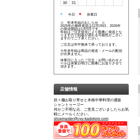
30
31
■
■
今日
休業日
☆ 年末年始のおしらせ ☆
2025年の最終発送は12月29日、2026年
の発送開始は1月5日です。
年始はご注文状況により順番に発送とな
りますので到着が遅れる可能性がござい
ますのでご了承ください。
ご注文は年中無休で承っております。
※年末年始は商品の発送・メールの配信
が出来ません。
休業日に入ったご注文・お問い合わせメ
ールは休業日明けに順番にお送りさせて
頂きます。
店舗情報
担々麺お取り寄せと本格中華料理の通販
シャントゥーゴー
何かご不明な点、ご意見ございましたらお気
軽にメールください。
shopmaster@cyu-kadekirei.com