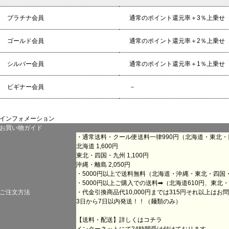
プラチナ会員
通常のポイント還元率＋3％上乗せ
ゴールド会員
通常のポイント還元率＋2％上乗せ
シルバー会員
通常のポイント還元率＋1％上乗せ
ビギナー会員
－
インフォメーション
お買い物ガイド
・通常送料・クール便送料一律990円（北海道・東北
北海道 1,600円
東北・四国・九州 1,100円
沖縄・離島 2,050円
・5000円以上で送料無料（北海道・沖縄・東北・四国
・5000円以上ご購入での送料➡（北海道610円、東北・
ご注文方法
・代金引換商品代10,000円までは315円それ以上は
3日から7日以内発送！！（麺類のみ）
【送料・配送】詳しくは
コチラ